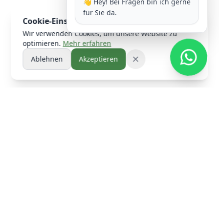
👋 Hey! Bei Fragen bin ich gerne
für Sie da.
Cookie-Einstellungen
Wir verwenden Cookies, um unsere Website zu
optimieren.
Mehr erfahren
Ablehnen
Akzeptieren
WhatsAp
Kintscher Immobilien Fußbereich
Kontaktinformationen
+49 2174 785 796
info@kintscher-immobilien.de
Höhestr. 23 | 51399 Burscheid
Folgen Sie uns