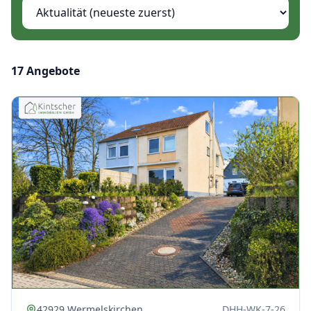
Immobilien sortieren
17
Angebote
42929 Wermelskirchen
DHH-WK-7-26