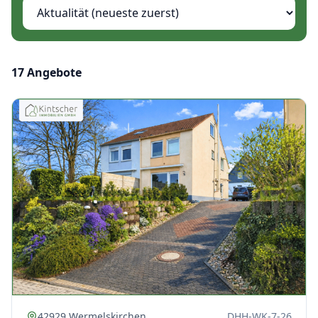
Immobilien sortieren
17
Angebote
42929 Wermelskirchen
DHH-WK-7-26